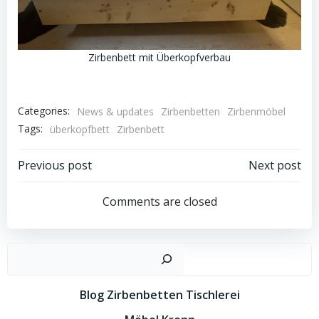
Zirbenbett mit Überkopfverbau
Categories:
News & updates
Zirbenbetten
Zirbenmöbel
Tags:
überkopfbett
Zirbenbett
Post
Post
Previous post
Next post
Navigation
Navigation
Comments are closed
Such
Blog Zirbenbetten Tischlerei