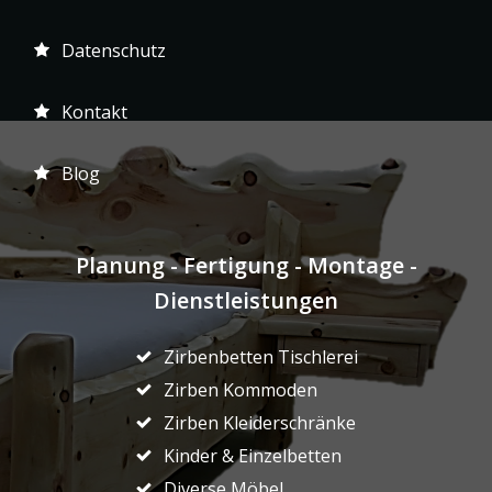
Datenschutz
Kontakt
Blog
Planung - Fertigung - Montage -
Dienstleistungen
Zirbenbetten Tischlerei
Zirben Kommoden
Zirben Kleiderschränke
Kinder & Einzelbetten
Diverse Möbel